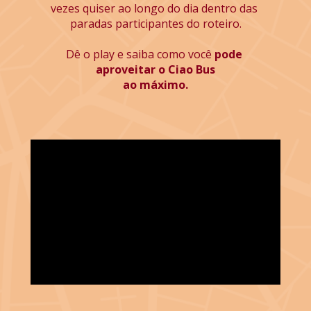
vezes quiser ao longo do dia dentro das 
paradas participantes do roteiro.
Dê o play e saiba como você 
pode 
aproveitar o Ciao Bus
ao máximo.